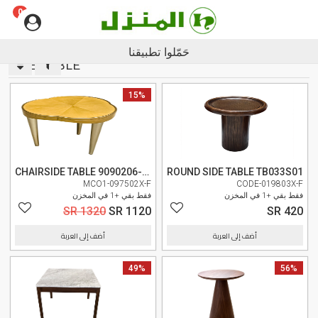
0
Englis
حَمّلوا تطبيقنا
SIDE TABLE
وصل حديثا
15%
وصل حديثا
CHAIRSIDE TABLE 9090206-134
ROUND SIDE TABLE TB033S01
MCO1-097502X-F
CODE-019803X-F
فقط بقي +1 في المخزن
فقط بقي +1 في المخزن
SR 1320
SR 1120
SR 420
أضف إلى العربة
أضف إلى العربة
56%
وصل حديثا
49%
وصل حديثا