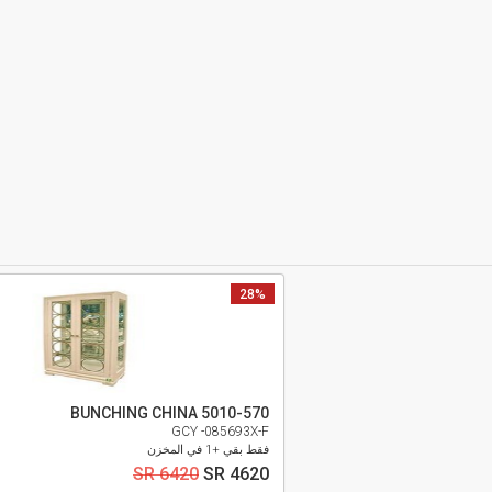
28%
BUNCHING CHINA 5010-570
GCY -085693X-F
فقط بقي +1 في المخزن
SR 6420
SR 4620