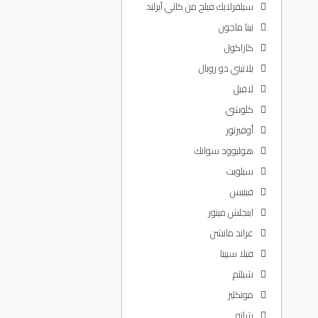
سيلفرلايك فيلج من كاثي آيرلند
نينا ماجون
كاراكول
بلاتيني دو رويال
لافيل
كلوشي
أوفيرتور
هوليوود سوانك
سيلويت
فينيس
اينجلش مينور
غراند مانشن
فيلا سيينا
شيلثم
مونكلير
شاتو