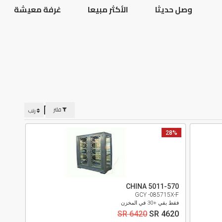
وصل حديثا
الأكثر مبيعا
غرفة معيشة
CHINA
فلتر
رتب
28%
CHINA 5011-570
GCY -085715X-F
فقط بقي +30 في المخزن
SR 6420
SR 4620