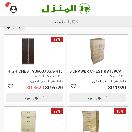
0
Englis
حَمّلوا تطبيقنا
CHEST
وصل حديثا
22%
وصل حديثا
HIGH CHEST 9096070SA-417
5 DRAWER CHEST RB139CA-S-E
MCO1-097631X-F
PELF-097804X-F
فقط بقي +20 في المخزن
فقط بقي +1 في المخزن
SR 8620
SR 6720
SR 1920
أضف إلى العربة
أضف إلى العربة
10%
وصل حديثا
22%
وصل حديثا