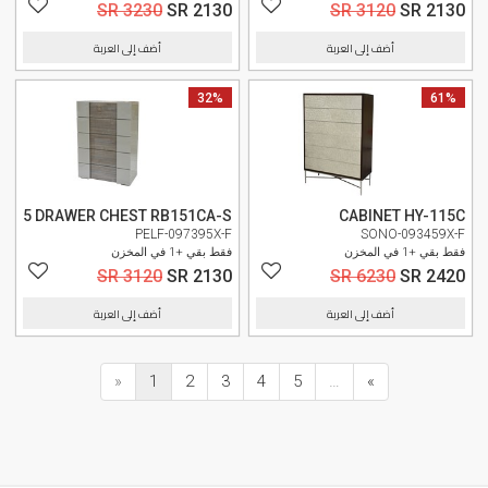
SR 3230
SR 2130
SR 3120
SR 2130
أضف إلى العربة
أضف إلى العربة
61%
32%
وصل حديثا
5 DRAWER CHEST RB151CA-S
CABINET HY-115C
PELF-097395X-F
SONO-093459X-F
فقط بقي +1 في المخزن
فقط بقي +1 في المخزن
SR 3120
SR 2130
SR 6230
SR 2420
أضف إلى العربة
أضف إلى العربة
«
1
2
3
4
5
…
»