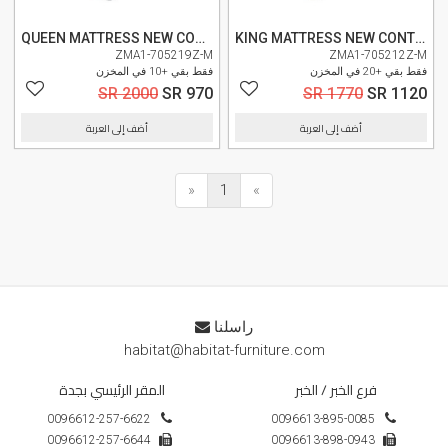
QUEEN MATTRESS NEW CONTRACT NCO150200
KING MATTRESS NEW CONTRACT NCO180200
ZMA1-705219Z-M
ZMA1-705212Z-M
فقط بقي +20 في المخزن
فقط بقي +10 في المخزن
SR 2000
SR 970
SR 1770
SR 1120
أضف إلى العربة
أضف إلى العربة
«
1
»
راسلنا
habitat@habitat-furniture.com
فرع الخبر / الخبر
المقر الرئيسي بجدة
0096612-257-6622
0096613-895-0085
0096612-257-6644
0096613-898-0943